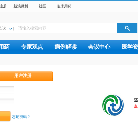
注册
新浪微博
社区
临床用药
会议
|
用药
专家观点
病例解读
会议中心
医学
用户注册
还
点
忘记密码？